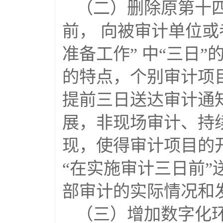
（二）删除原第十
前， 向被审计单位
准备工作” 中“三日
的特点，个别审计项
提前三日送达审计通
展，非现场审计、持
现，使得审计项目的
“在实施审计三日前
部审计的实际情况和
（三）增加数字化