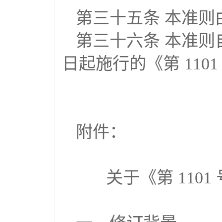
第三十五条 本准
第三十六条 本准则自 20
日起施行的《第 11
附件：
关于《第 11