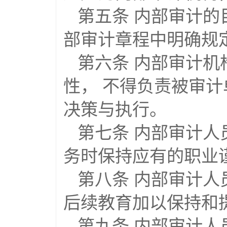
第五条 内部审计
部审计章程中明确规
第六条 内部审计
性， 不得负责被审
决策与执行。
第七条 内部审计
务时保持应有的职业
第八条 内部审计
后续教育加以保持和
第九条 内部审计