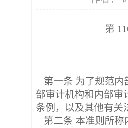
第 
第一条 为了规范
部审计机构和内部审
条例，以及其他有关
第二条 本准则所