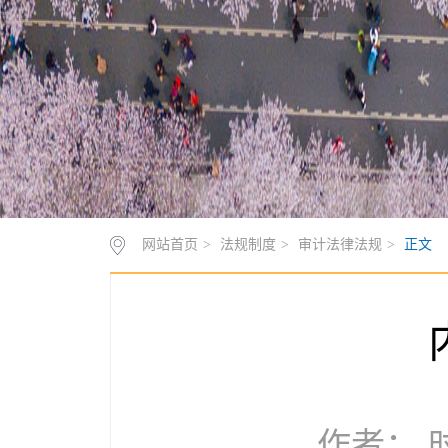
网站首页
>
法规制度
>
审计法律法规
>
正文
作者： 时