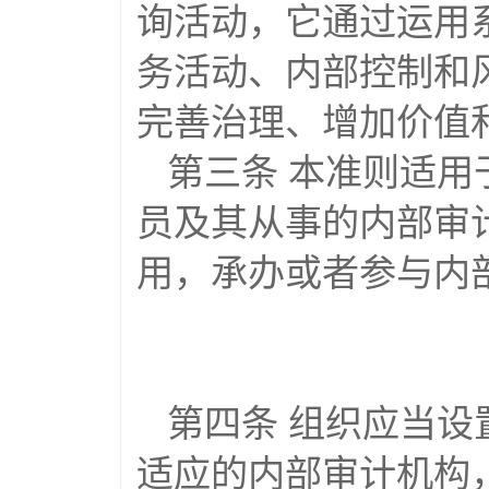
询活动，它通过运用
务活动、内部控制和
完善治理、增加价值
第三条 本准则适
员及其从事的内部审
用，承办或者参与内
第四条 组织应当
适应的内部审计机构