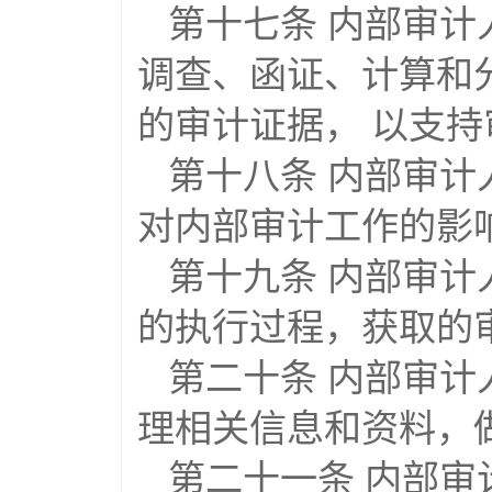
第十七条 内部审
调查、函证、计算和
的审计证据， 以支
第十八条 内部审
对内部审计工作的影
第十九条 内部审
的执行过程，获取的
第二十条 内部审
理相关信息和资料，
第二十一条 内部